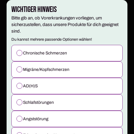
Wichtiger Hinweis
Bitte gib an, ob Vorerkrankungen vorliegen, um
sicherzustellen, dass unsere Produkte für dich geeignet
sind.
1.
2.
3.
4.
5.
Du kannst mehrere passende Optionen wählen!
Apotheken
Blüten
Fragebogen
Daten prüfen
Zahlung
auswählen
auswählen
Chronische Schmerzen
Wohin soll das Rezept?
Migräne/Kopfschmerzen
Wähle deine Apotheke. Ob Versand oder Abholung
AD(H)S
entscheidest du bequem später im Checkout.
Schlafstörungen
Partner-Apotheken
EMPFOHLEN
Angststörung
Live-Bestand, feste Preise, schnelle Bearbeitung –
Versand und Abholung möglich.