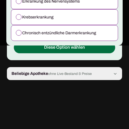
Erkrankung des Nervensystems
Echtzeit-Live-Bestand
Blüten in 24–48 h per Versand
Krebserkrankung
Feste Preise vorab sichtbar
Oder Abholung in ausgewählten Städten
Chronisch entzündliche Darmerkrankung
Diese Option wählen
Beliebige Apotheke
ohne Live-Bestand & Preise
Kein Live-Bestand
Keine Preise sichtbar
Blütenlieferung dauert unbestimmte Zeit
Registrierte Apotheke
1A Apoweed
ODER E-Mail deiner Apotheke (optional)